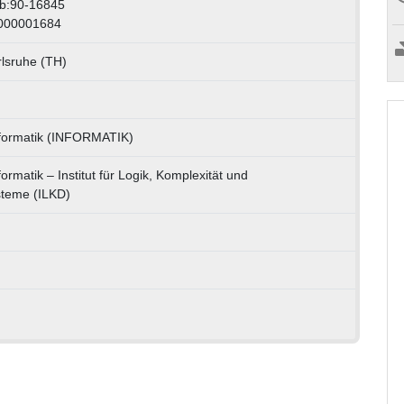
wb:90-16845
1000001684
rlsruhe (TH)
Informatik (INFORMATIK)
formatik – Institut für Logik, Komplexität und
steme (ILKD)