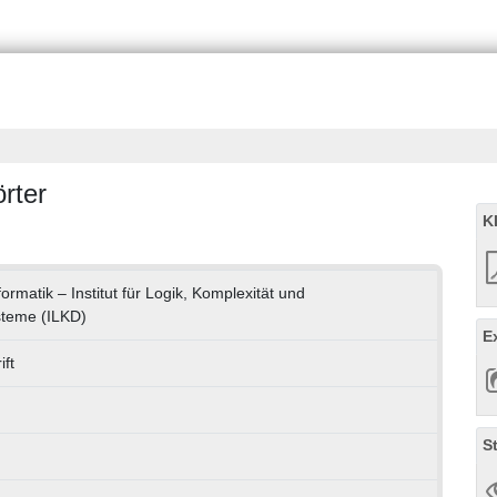
rter
K
formatik – Institut für Logik, Komplexität und
steme (ILKD)
E
ft
S