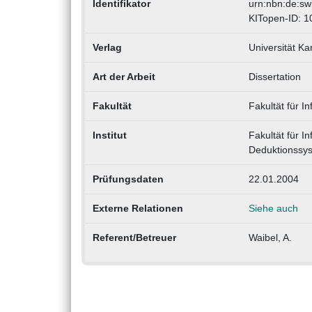
Identifikator
urn:nbn:de:s
KITopen-ID: 
Verlag
Universität Ka
Art der Arbeit
Dissertation
Fakultät
Fakultät für 
Institut
Fakultät für In
Deduktionssy
Prüfungsdaten
22.01.2004
Externe Relationen
Siehe auch
Referent/Betreuer
Waibel, A.