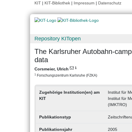
KIT
|
KIT-Bibliothek
|
Impressum
|
Datenschutz
Repository KITopen
The Karlsruher Autobahn-campai
data
1
Corsmeier, Ulrich
1
Forschungszentrum Karlsruhe (FZKA)
Zugehörige Institution(en) am
Institut für
KIT
Institut für
(IMKTRO)
Publikationstyp
Zeitschriften
Publikationsjahr
2005