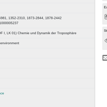
E
6981, 1352-2310, 1873-2844, 1878-2442
 1000005237
S
OF I, LK 01) Chemie und Dynamik der Troposphäre
 environment
nce