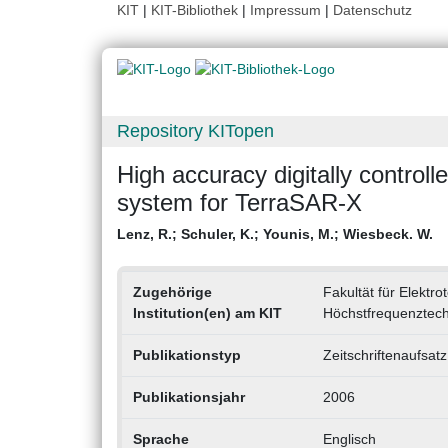
KIT
|
KIT-Bibliothek
|
Impressum
|
Datenschutz
Repository KITopen
High accuracy digitally controll
system for TerraSAR-X
Lenz, R.
;
Schuler, K.
;
Younis, M.
;
Wiesbeck. W.
Zugehörige
Fakultät für Elektro
Institution(en) am KIT
Höchstfrequenztechn
Publikationstyp
Zeitschriftenaufsatz
Publikationsjahr
2006
Sprache
Englisch