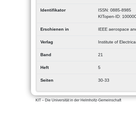
Identifikator
ISSN: 0885-8985
KITopen-ID: 10000
Erschienen in
IEEE aerospace and
Verlag
Institute of Electri
Band
21
Heft
5
Seiten
30-33
KIT – Die Universität in der Helmholtz-Gemeinschaft