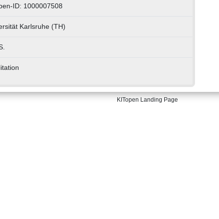
pen-ID: 1000007508
ersität Karlsruhe (TH)
S.
itation
KITopen Landing Page