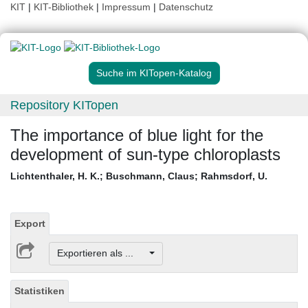
KIT
|
KIT-Bibliothek
|
Impressum
|
Datenschutz
Suche im KITopen-Katalog
Repository KITopen
The importance of blue light for the
development of sun-type chloroplasts
Lichtenthaler, H. K.
;
Buschmann, Claus
;
Rahmsdorf, U.
Export
Exportieren als ...
Statistiken