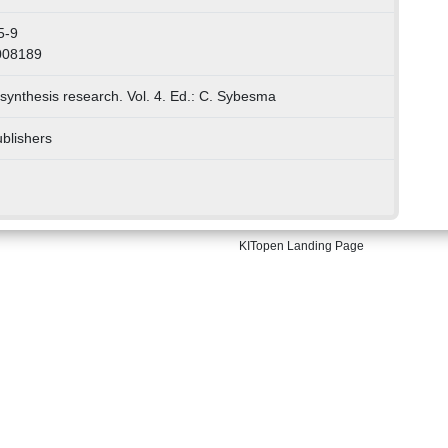
5-9
008189
synthesis research. Vol. 4. Ed.: C. Sybesma
ublishers
KITopen Landing Page