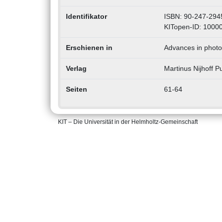
Identifikator
ISBN: 90-247-294
KITopen-ID: 1000
Erschienen in
Advances in photo
Verlag
Martinus Nijhoff P
Seiten
61-64
KIT – Die Universität in der Helmholtz-Gemeinschaft