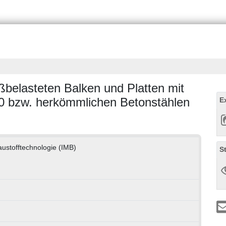
ßbelasteten Balken und Platten mit
0 bzw. herkömmlichen Betonstählen
E
austofftechnologie (IMB)
S