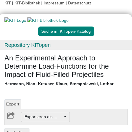
KIT
|
KIT-Bibliothek
|
Impressum
|
Datenschutz
Suche im KITopen-Katalog
Repository KITopen
An Experimental Approach to
Determine Load-Functions for the
Impact of Fluid-Filled Projectiles
Herrmann, Nico
;
Kreuser, Klaus
;
Stempniewski, Lothar
Export
Exportieren als ...