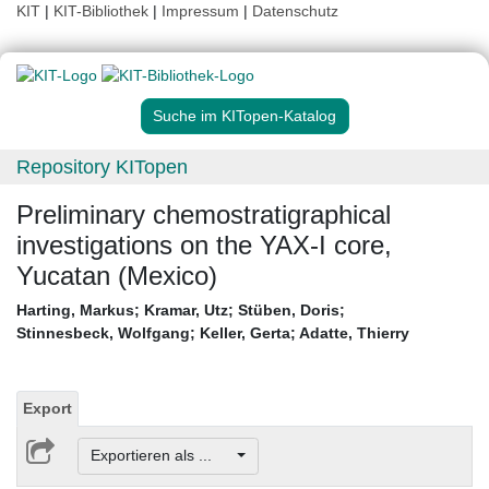
KIT
|
KIT-Bibliothek
|
Impressum
|
Datenschutz
Suche im KITopen-Katalog
Repository KITopen
Preliminary chemostratigraphical
investigations on the YAX-I core,
Yucatan (Mexico)
Harting, Markus
;
Kramar, Utz
;
Stüben, Doris
;
Stinnesbeck, Wolfgang
;
Keller, Gerta
;
Adatte, Thierry
Export
Exportieren als ...