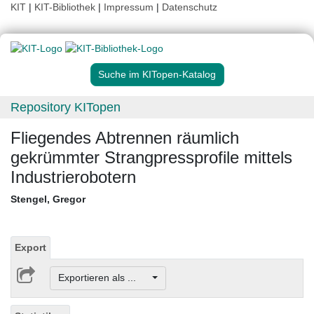
KIT
|
KIT-Bibliothek
|
Impressum
|
Datenschutz
Suche im KITopen-Katalog
Repository KITopen
Fliegendes Abtrennen räumlich
gekrümmter Strangpressprofile mittels
Industrierobotern
Stengel, Gregor
Export
Exportieren als ...