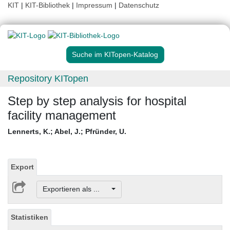
KIT
|
KIT-Bibliothek
|
Impressum
|
Datenschutz
Suche im KITopen-Katalog
Repository KITopen
Step by step analysis for hospital
facility management
Lennerts, K.
;
Abel, J.
;
Pfründer, U.
Export
Exportieren als ...
Statistiken