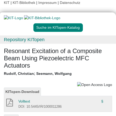
KIT
|
KIT-Bibliothek
|
Impressum
|
Datenschutz
Suche im KITopen-Katalog
Repository KITopen
Resonant Excitation of a Composite
Beam Using Piezoelectric MFC
Actuators
Rudolf, Christian
;
Seemann, Wolfgang
KITopen-Download
Volltext
§
DOI: 10.5445/IR/1000011286