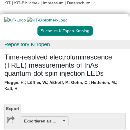
KIT
|
KIT-Bibliothek
|
Impressum
|
Datenschutz
Suche im KITopen-Katalog
Repository KITopen
Time-resolved electroluminescence
(TREL) measurements of InAs
quantum-dot spin-injection LEDs
Flügge, H.
;
Löffler, W.
;
Aßhoff, P.
;
Gohn, C.
;
Hetterich, M.
;
Kalt, H.
Export
Exportieren als ...