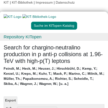
KIT
|
KIT-Bibliothek
|
Impressum
|
Datenschutz
Suche im KITopen-Katalog
Repository KITopen
Search for chargino-neutralino
production in p anti-p collisions at 1.96-
TeV with high-p(T) leptons
Feindt, M.
;
Heck, M.
;
Heuser, J.
;
Hirschbühl, D.
;
Kemp, Y.
;
Kerzel, U.
;
Kreps, M.
;
Kuhr, T.
;
Mack, P.
;
Marino, C.
;
Milnik, M.
;
Müller, Th.
;
Papaikonomou, A.
;
Richter, S.
;
Scheidle, T.
;
Skiba, A.
;
Wagner, J.
;
Wagner, W.
;
[u. a.]
Export