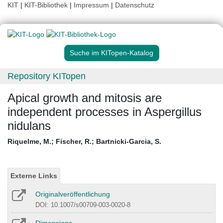
KIT
|
KIT-Bibliothek
|
Impressum
|
Datenschutz
Suche im KITopen-Katalog
Repository KITopen
Apical growth and mitosis are
independent processes in Aspergillus
nidulans
Riquelme, M.
;
Fischer, R.
;
Bartnicki-Garcia, S.
Externe Links
Originalveröffentlichung
DOI: 10.1007/s00709-003-0020-8