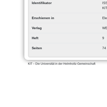
Identifikator
IS
KI
Erschienen in
Ele
Verlag
WEK
Heft
9
Seiten
74 
KIT – Die Universität in der Helmholtz-Gemeinschaft