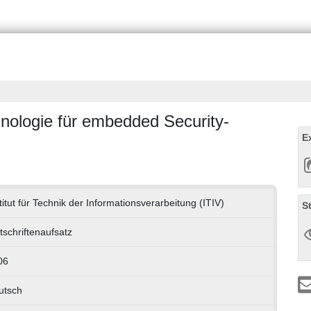
nologie für embedded Security-
E
titut für Technik der Informationsverarbeitung (ITIV)
S
tschriftenaufsatz
06
utsch