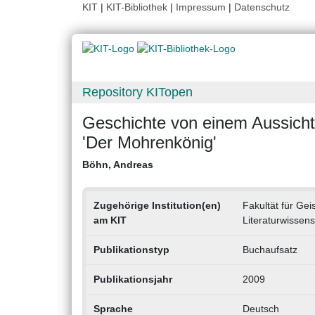
KIT
|
KIT-Bibliothek
|
Impressum
|
Datenschutz
Repository KITopen
Geschichte von einem Aussichts
'Der Mohrenkönig'
Böhn, Andreas
Zugehörige Institution(en)
Fakultät für Gei
am KIT
Literaturwissen
Publikationstyp
Buchaufsatz
Publikationsjahr
2009
Sprache
Deutsch