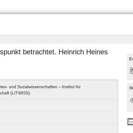
punkt betrachtet. Heinrich Heines
E
stes- und Sozialwissenschaften – Institut für
S
schaft (LITWISS)