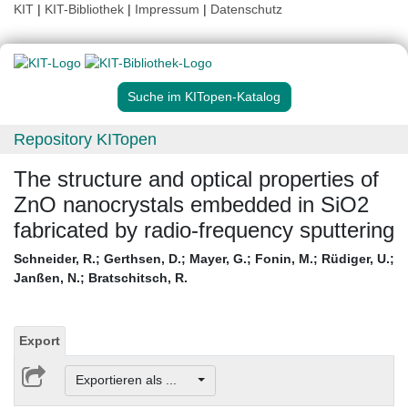
KIT
|
KIT-Bibliothek
|
Impressum
|
Datenschutz
Suche im KITopen-Katalog
Repository KITopen
The structure and optical properties of
ZnO nanocrystals embedded in SiO2
fabricated by radio-frequency sputtering
Schneider, R.
;
Gerthsen, D.
;
Mayer, G.
;
Fonin, M.
;
Rüdiger, U.
;
Janßen, N.
;
Bratschitsch, R.
Export
Exportieren als ...