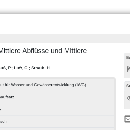
ittlere Abflüsse und Mittlere
E
uß, P.
;
Luft, G.
;
Straub, H.
itut für Wasser und Gewässerentwicklung (IWG)
S
aufsatz
5
tsch