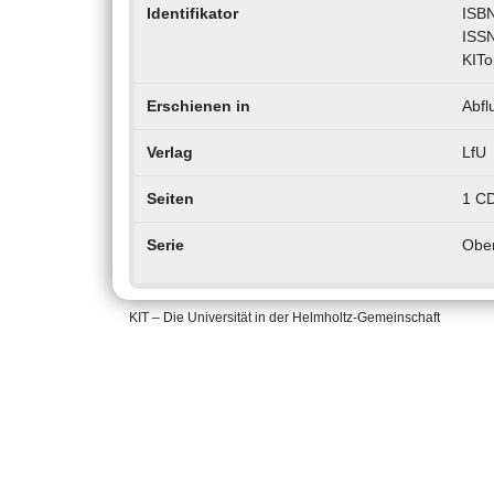
Identifikator
ISBN
ISSN
KITo
Erschienen in
Abfl
Verlag
LfU
Seiten
1 C
Serie
Ober
KIT – Die Universität in der Helmholtz-Gemeinschaft