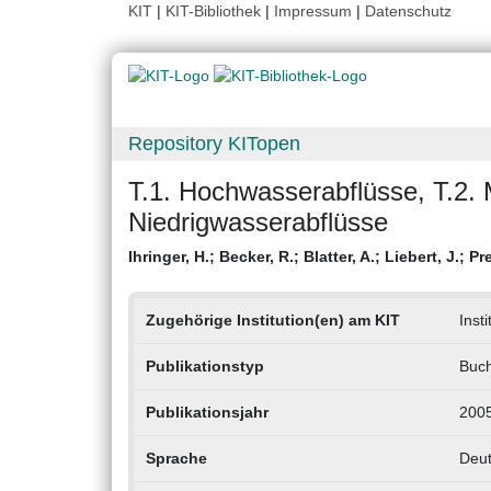
KIT
|
KIT-Bibliothek
|
Impressum
|
Datenschutz
Repository KITopen
T.1. Hochwasserabflüsse, T.2. M
Niedrigwasserabflüsse
Ihringer, H.
;
Becker, R.
;
Blatter, A.
;
Liebert, J.
;
Pre
Zugehörige Institution(en) am KIT
Inst
Publikationstyp
Buch
Publikationsjahr
200
Sprache
Deu