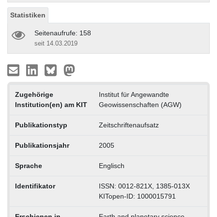
Statistiken
Seitenaufrufe: 158
seit 14.03.2019
Zugehörige
Institut für Angewandte
Institution(en) am KIT
Geowissenschaften (AGW)
Publikationstyp
Zeitschriftenaufsatz
Publikationsjahr
2005
Sprache
Englisch
Identifikator
ISSN: 0012-821X, 1385-013X
KITopen-ID: 1000015791
Erschienen in
Earth and planetary science