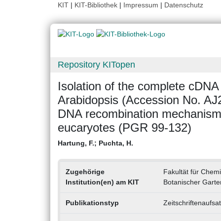
KIT
|
KIT-Bibliothek
|
Impressum
|
Datenschutz
Repository KITopen
Isolation of the complete cDNA
Arabidopsis (Accession No. AJ2
DNA recombination mechanisms
eucaryotes (PGR 99-132)
Hartung, F.
;
Puchta, H.
Zugehörige
Fakultät für Chemi
Institution(en) am KIT
Botanischer Gart
Publikationstyp
Zeitschriftenaufsa