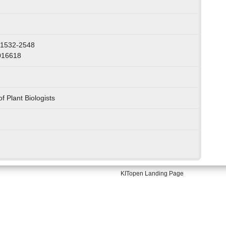
 1532-2548
016618
f Plant Biologists
KITopen Landing Page