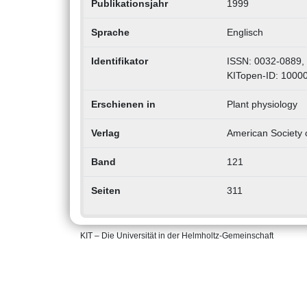
Publikationsjahr
1999
Sprache
Englisch
Identifikator
ISSN: 0032-0889,
KITopen-ID: 1000
Erschienen in
Plant physiology
Verlag
American Society o
Band
121
Seiten
311
KIT – Die Universität in der Helmholtz-Gemeinschaft