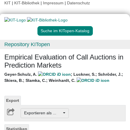
KIT
|
KIT-Bibliothek
|
Impressum
|
Datenschutz
Suche im KITopen-Katalog
Repository KITopen
Empirical Evaluation of Call Auctions in
Prediction Markets
Geyer-Schulz, A.
;
Luckner, S.
;
Schröder, J.
;
Skiera, B.
;
Slamka, C.
;
Weinhardt, C.
Export
Exportieren als ...
Statistiken