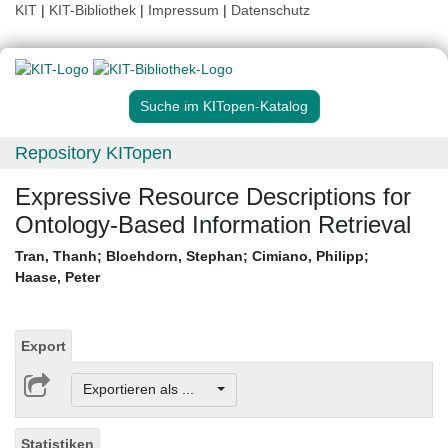
KIT
|
KIT-Bibliothek
|
Impressum
|
Datenschutz
Suche im KITopen-Katalog
Repository KITopen
Expressive Resource Descriptions for
Ontology-Based Information Retrieval
Tran, Thanh
;
Bloehdorn, Stephan
;
Cimiano, Philipp
;
Haase, Peter
Export
Exportieren als ...
Statistiken