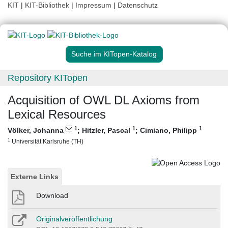
KIT
|
KIT-Bibliothek
|
Impressum
|
Datenschutz
Suche im KITopen-Katalog
Repository KITopen
Acquisition of OWL DL Axioms from
Lexical Resources
1
1
1
Völker, Johanna
;
Hitzler, Pascal
;
Cimiano, Philipp
1
Universität Karlsruhe (TH)
Externe Links
Download
Originalveröffentlichung