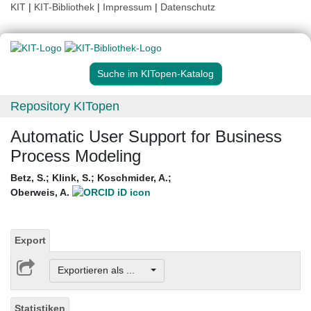
KIT
|
KIT-Bibliothek
|
Impressum
|
Datenschutz
Suche im KITopen-Katalog
Repository KITopen
Automatic User Support for Business
Process Modeling
Betz, S.
;
Klink, S.
;
Koschmider, A.
;
Oberweis, A.
Export
Exportieren als ...
Statistiken