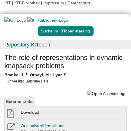
KIT
|
KIT-Bibliothek
|
Impressum
|
Datenschutz
Suche im KITopen-Katalog
Repository KITopen
The role of representations in dynamic
knapsack problems
1
Branke, J.
;
Orbayi, M.
;
Uyar, S.
1
Universität Karlsruhe (TH)
Externe Links
Download
Originalveröffentlichung