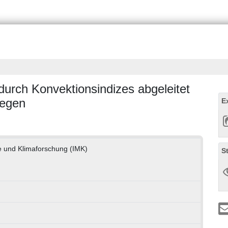
urch Konvektionsindizes abgeleitet
iegen
E
ie und Klimaforschung (IMK)
S