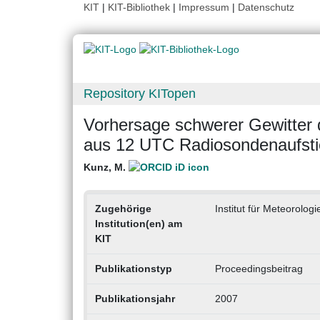
KIT
|
KIT-Bibliothek
|
Impressum
|
Datenschutz
Repository KITopen
Vorhersage schwerer Gewitter d
aus 12 UTC Radiosondenaufst
Kunz, M.
Zugehörige
Institut für Meteorolog
Institution(en) am
KIT
Publikationstyp
Proceedingsbeitrag
Publikationsjahr
2007