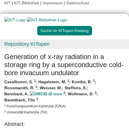
KIT
|
KIT-Bibliothek
|
Impressum
|
Datenschutz
Suche im KITopen-Katalog
Repository KITopen
Generation of x-ray radiation in a
storage ring by a superconductive cold-
bore invacuum undulator
1
1
1
Casalbuoni, S.
;
Hagelstein, M.
;
Kostka, B.
;
1
Rossmanith, R.
;
Weisser, M.
;
Steffens, E.
;
2
2
Bernhard, A.
;
Wollmann, D.
;
2
Baumbach, Tilo
1
Forschungszentrum Karlsruhe (FZKA)
2
Universität Karlsruhe (TH)
Abstract: