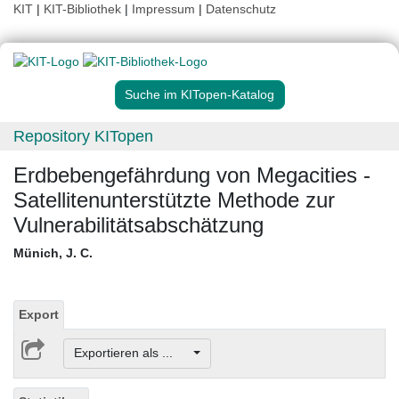
KIT
|
KIT-Bibliothek
|
Impressum
|
Datenschutz
Suche im KITopen-Katalog
Repository KITopen
Erdbebengefährdung von Megacities -
Satellitenunterstützte Methode zur
Vulnerabilitätsabschätzung
Münich, J. C.
Export
Exportieren als ...