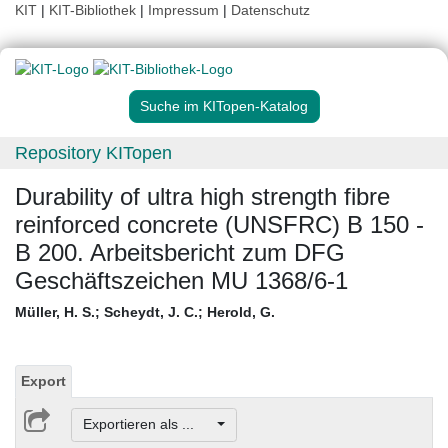
KIT
|
KIT-Bibliothek
|
Impressum
|
Datenschutz
Suche im KITopen-Katalog
Repository KITopen
Durability of ultra high strength fibre
reinforced concrete (UNSFRC) B 150 -
B 200. Arbeitsbericht zum DFG
Geschäftszeichen MU 1368/6-1
Müller, H. S.
;
Scheydt, J. C.
;
Herold, G.
Export
Exportieren als ...