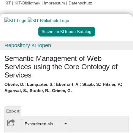
KIT
|
KIT-Bibliothek
|
Impressum
|
Datenschutz
Suche im KITopen-Katalog
Repository KITopen
Semantic Management of Web
Services using the Core Ontology of
Services
Oberle, D.
;
Lamparter, S.
;
Eberhart, A.
;
Staab, S.
;
Hitzler, P.
;
Agarwal, S.
;
Studer, R.
;
Grimm, G.
Export
Exportieren als ...