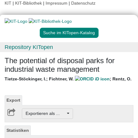
KIT
|
KIT-Bibliothek
|
Impressum
|
Datenschutz
Suche im KITopen-Katalog
Repository KITopen
The potential of disposal parks for
industrial waste management
Tietze-Stöckinger, I.
;
Fichtner, W.
;
Rentz, O.
Export
Exportieren als ...
Statistiken