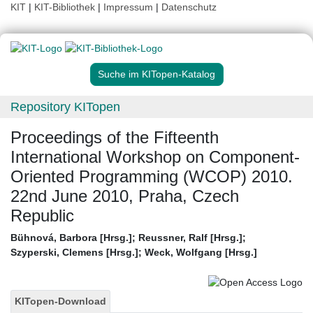
KIT
|
KIT-Bibliothek
|
Impressum
|
Datenschutz
Suche im KITopen-Katalog
Repository KITopen
Proceedings of the Fifteenth
International Workshop on Component-
Oriented Programming (WCOP) 2010.
22nd June 2010, Praha, Czech
Republic
Bühnová, Barbora [Hrsg.]
;
Reussner, Ralf [Hrsg.]
;
Szyperski, Clemens [Hrsg.]
;
Weck, Wolfgang [Hrsg.]
KITopen-Download