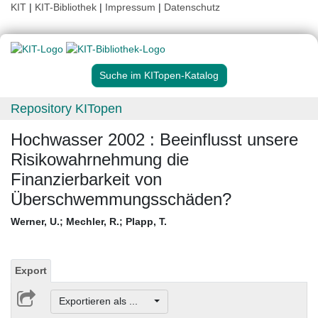
KIT
|
KIT-Bibliothek
|
Impressum
|
Datenschutz
Suche im KITopen-Katalog
Repository KITopen
Hochwasser 2002 : Beeinflusst unsere
Risikowahrnehmung die
Finanzierbarkeit von
Überschwemmungsschäden?
Werner, U.
;
Mechler, R.
;
Plapp, T.
Export
Exportieren als ...