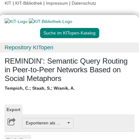
KIT
|
KIT-Bibliothek
|
Impressum
|
Datenschutz
Suche im KITopen-Katalog
Repository KITopen
REMINDIN': Semantic Query Routing
in Peer-to-Peer Networks Based on
Social Metaphors
Tempich, C.
;
Staab, S.
;
Wranik, A.
Export
Exportieren als ...