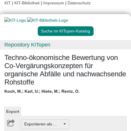
KIT
|
KIT-Bibliothek
|
Impressum
|
Datenschutz
Suche im KITopen-Katalog
Repository KITopen
Techno-ökonomische Bewertung von
Co-Vergärungskonzepten für
organische Abfälle und nachwachsende
Rohstoffe
Koch, M.
;
Karl, U.
;
Hiete, M.
;
Rentz, O.
Export
Exportieren als ...