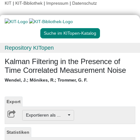
KIT
|
KIT-Bibliothek
|
Impressum
|
Datenschutz
Suche im KITopen-Katalog
Repository KITopen
Kalman Filtering in the Presence of
Time Correlated Measurement Noise
Wendel, J.
;
Mönikes, R.
;
Trommer, G. F.
Export
Exportieren als ...
Statistiken