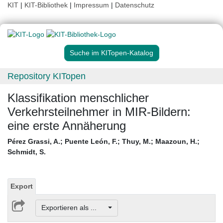
KIT
|
KIT-Bibliothek
|
Impressum
|
Datenschutz
Suche im KITopen-Katalog
Repository KITopen
Klassifikation menschlicher
Verkehrsteilnehmer in MIR-Bildern:
eine erste Annäherung
Pérez Grassi, A.
;
Puente León, F.
;
Thuy, M.
;
Maazoun, H.
;
Schmidt, S.
Export
Exportieren als ...