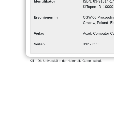
Identifikator
ISBN: 83-91514-17
KITopen-ID: 1000
Erschienen in
CGW'06 Proceeding
Cracow, Poland. Ed
Verlag
Acad. Computer Ce
Seiten
392 - 399
KIT – Die Universität in der Helmholtz-Gemeinschaft