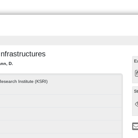
Infrastructures
E
nn, D.
esearch Institute (KSRI)
S
g