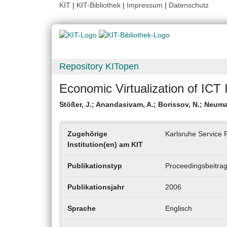
KIT
|
KIT-Bibliothek
|
Impressum
|
Datenschutz
Repository KITopen
Economic Virtualization of ICT 
Stößer, J.
;
Anandasivam, A.
;
Borissov, N.
;
Neuma
Zugehörige
Karlsruhe Service R
Institution(en) am KIT
Publikationstyp
Proceedingsbeitra
Publikationsjahr
2006
Sprache
Englisch