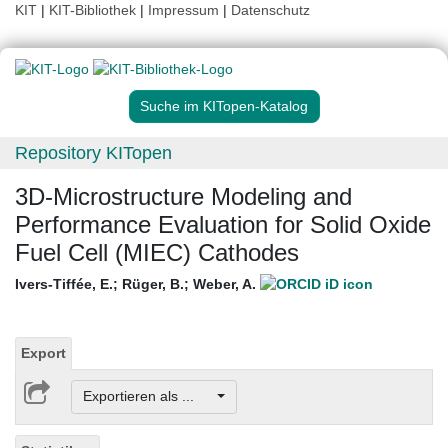
KIT
|
KIT-Bibliothek
|
Impressum
|
Datenschutz
Suche im KITopen-Katalog
Repository KITopen
3D-Microstructure Modeling and
Performance Evaluation for Solid Oxide
Fuel Cell (MIEC) Cathodes
Ivers-Tiffée, E.
;
Rüger, B.
;
Weber, A.
Export
Exportieren als ...