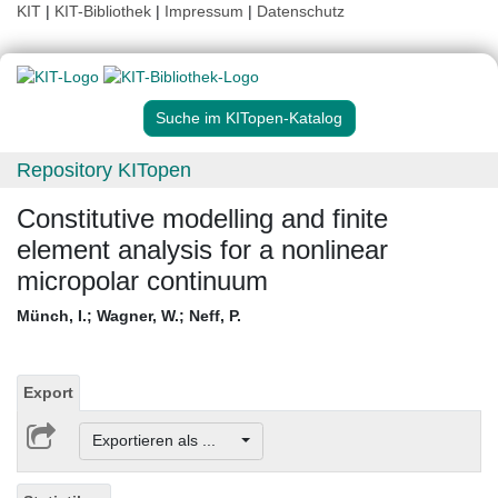
KIT
|
KIT-Bibliothek
|
Impressum
|
Datenschutz
Suche im KITopen-Katalog
Repository KITopen
Constitutive modelling and finite
element analysis for a nonlinear
micropolar continuum
Münch, I.
;
Wagner, W.
;
Neff, P.
Export
Exportieren als ...