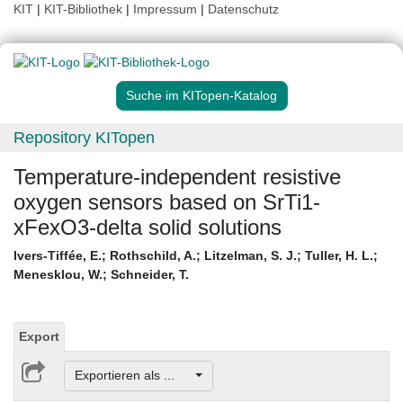
KIT
|
KIT-Bibliothek
|
Impressum
|
Datenschutz
Suche im KITopen-Katalog
Repository KITopen
Temperature-independent resistive
oxygen sensors based on SrTi1-
xFexO3-delta solid solutions
Ivers-Tiffée, E.
;
Rothschild, A.
;
Litzelman, S. J.
;
Tuller, H. L.
;
Menesklou, W.
;
Schneider, T.
Export
Exportieren als ...