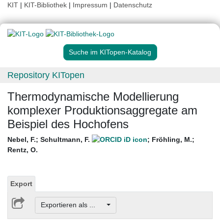
KIT
|
KIT-Bibliothek
|
Impressum
|
Datenschutz
Suche im KITopen-Katalog
Repository KITopen
Thermodynamische Modellierung
komplexer Produktionsaggregate am
Beispiel des Hochofens
Nebel, F.
;
Schultmann, F.
;
Fröhling, M.
;
Rentz, O.
Export
Exportieren als ...