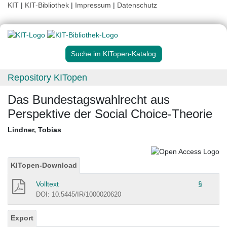
KIT
|
KIT-Bibliothek
|
Impressum
|
Datenschutz
Suche im KITopen-Katalog
Repository KITopen
Das Bundestagswahlrecht aus
Perspektive der Social Choice-Theorie
Lindner, Tobias
KITopen-Download
Volltext
§
DOI: 10.5445/IR/1000020620
Export