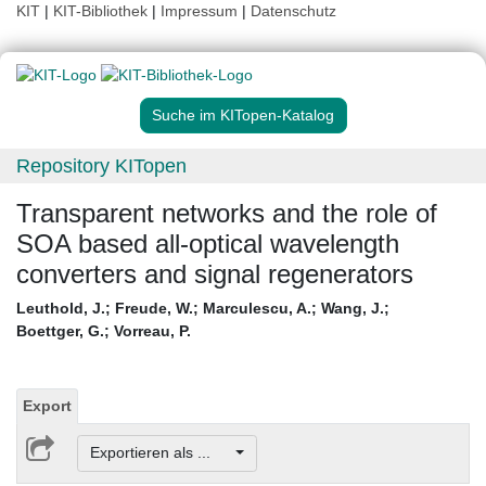
KIT
|
KIT-Bibliothek
|
Impressum
|
Datenschutz
Suche im KITopen-Katalog
Repository KITopen
Transparent networks and the role of
SOA based all-optical wavelength
converters and signal regenerators
Leuthold, J.
;
Freude, W.
;
Marculescu, A.
;
Wang, J.
;
Boettger, G.
;
Vorreau, P.
Export
Exportieren als ...