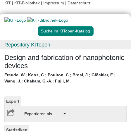
KIT
|
KIT-Bibliothek
|
Impressum
|
Datenschutz
Suche im KITopen-Katalog
Repository KITopen
Design and fabrication of nanophotonic
devices
Freude, W.
;
Koos, C.
;
Poulton, C.
;
Brosi, J.
;
Glöckler, F.
;
Wang, J.
;
Chakam, G.-A.
;
Fujii, M.
Export
Exportieren als ...
Statistiken