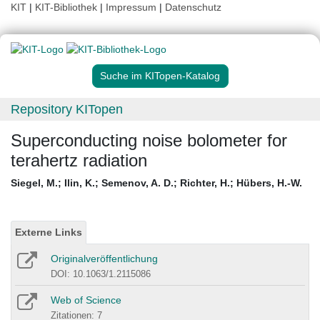
KIT
|
KIT-Bibliothek
|
Impressum
|
Datenschutz
Suche im KITopen-Katalog
Repository KITopen
Superconducting noise bolometer for
terahertz radiation
Siegel, M.
;
Ilin, K.
;
Semenov, A. D.
;
Richter, H.
;
Hübers, H.-W.
Externe Links
Originalveröffentlichung
DOI: 10.1063/1.2115086
Web of Science
Zitationen: 7