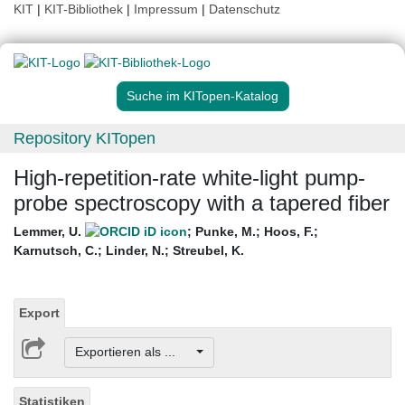
KIT
|
KIT-Bibliothek
|
Impressum
|
Datenschutz
Suche im KITopen-Katalog
Repository KITopen
High-repetition-rate white-light pump-
probe spectroscopy with a tapered fiber
Lemmer, U.
;
Punke, M.
;
Hoos, F.
;
Karnutsch, C.
;
Linder, N.
;
Streubel, K.
Export
Exportieren als ...
Statistiken