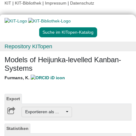
KIT
|
KIT-Bibliothek
|
Impressum
|
Datenschutz
Suche im KITopen-Katalog
Repository KITopen
Models of Heijunka-levelled Kanban-
Systems
Furmans, K.
Export
Exportieren als ...
Statistiken