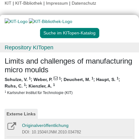
KIT
|
KIT-Bibliothek
|
Impressum
|
Datenschutz
Suche im KITopen-Katalog
Repository KITopen
Limits and challenges of manufacturing
micro moulds
1
1
1
1
Schulze, V.
;
Weber, P.
;
Deuchert, M.
;
Haupt, S.
;
1
1
Ruhs, C.
;
Kienzler, A.
1
Karlsruher Institut für Technologie (KIT)
Externe Links
Originalveröffentlichung
DOI: 10.1504/IJNM.2010.034782